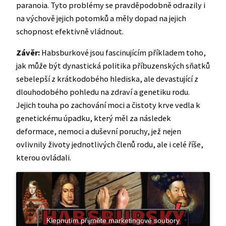
paranoia. Tyto problémy se pravděpodobně odrazily i
na výchově jejich potomků a měly dopad na jejich
schopnost efektivně vládnout.
Závěr:
Habsburkové jsou fascinujícím příkladem toho,
jak může být dynastická politika příbuzenských sňatků
sebelepší z krátkodobého hlediska, ale devastující z
dlouhodobého pohledu na zdraví a genetiku rodu.
Jejich touha po zachování moci a čistoty krve vedla k
genetickému úpadku, který měl za následek
deformace, nemoci a duševní poruchy, jež nejen
ovlivnily životy jednotlivých členů rodu, ale i celé říše,
kterou ovládali.
Klepnutím přijměte marketingové soubory