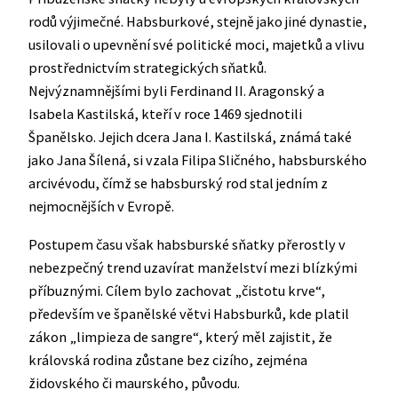
rodů výjimečné. Habsburkové, stejně jako jiné dynastie,
usilovali o upevnění své politické moci, majetků a vlivu
prostřednictvím strategických sňatků.
Nejvýznamnějšími byli Ferdinand II. Aragonský a
Isabela Kastilská, kteří v roce 1469 sjednotili
Španělsko. Jejich dcera Jana I. Kastilská, známá také
jako Jana Šílená, si vzala Filipa Sličného, habsburského
arcivévodu, čímž se habsburský rod stal jedním z
nejmocnějších v Evropě.
Postupem času však habsburské sňatky přerostly v
nebezpečný trend uzavírat manželství mezi blízkými
příbuznými. Cílem bylo zachovat „čistotu krve“,
především ve španělské větvi Habsburků, kde platil
zákon „limpieza de sangre“, který měl zajistit, že
královská rodina zůstane bez cizího, zejména
židovského či maurského, původu.