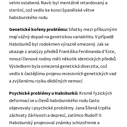
velmi oslabená. Navíc byl mentálně retardovaný a
sterilní, což vedlo ke konci španělské větve
habsburského rodu.
Genetické kořeny problému:
Sňatky mezi příbuznými
mají vážný dopad na genetickou variabilitu. V případě
Habsburků byl rodokmen výrazně omezený. Jak se
ukazuje z analýzy předků Františka Ferdinanda d’Este,
mnozí členové rodiny měli několik identických předků.
Výsledkem byla omezená genetická diverzita, což
vedlo k častějšímu projevu recesivních genetických vad
a zvýšenému riziku dědičných nemocí.
Psychické problémy u Habsburků:
Kromě fyzických
deformací se u členů habsburského rodu často
objevovaly i psychické problémy. Jana Šílená trpěla
záchvaty žárlivosti a depresí, zatímco Rudolf II.
Habsburský projevoval známky schizofrenie a