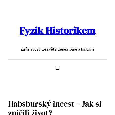
Přeskočit
na
obsah
Fyzik Historikem
Zajímavosti ze světa genealogie a historie
Habsburský incest – Jak si
zničili život?