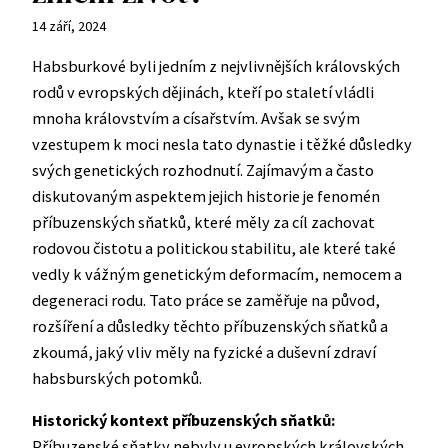
14 září, 2024
Habsburkové byli jedním z nejvlivnějších královských
rodů v evropských dějinách, kteří po staletí vládli
mnoha královstvím a císařstvím. Avšak se svým
vzestupem k moci nesla tato dynastie i těžké důsledky
svých genetických rozhodnutí. Zajímavým a často
diskutovaným aspektem jejich historie je fenomén
příbuzenských sňatků, které měly za cíl zachovat
rodovou čistotu a politickou stabilitu, ale které také
vedly k vážným genetickým deformacím, nemocem a
degeneraci rodu. Tato práce se zaměřuje na původ,
rozšíření a důsledky těchto příbuzenských sňatků a
zkoumá, jaký vliv měly na fyzické a duševní zdraví
habsburských potomků.
Historický kontext příbuzenských sňatků:
Příbuzenské sňatky nebyly u evropských královských