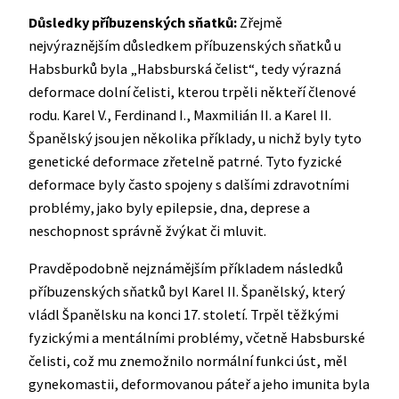
Důsledky příbuzenských sňatků:
Zřejmě
nejvýraznějším důsledkem příbuzenských sňatků u
Habsburků byla „Habsburská čelist“, tedy výrazná
deformace dolní čelisti, kterou trpěli někteří členové
rodu. Karel V., Ferdinand I., Maxmilián II. a Karel II.
Španělský jsou jen několika příklady, u nichž byly tyto
genetické deformace zřetelně patrné. Tyto fyzické
deformace byly často spojeny s dalšími zdravotními
problémy, jako byly epilepsie, dna, deprese a
neschopnost správně žvýkat či mluvit.
Pravděpodobně nejznámějším příkladem následků
příbuzenských sňatků byl Karel II. Španělský, který
vládl Španělsku na konci 17. století. Trpěl těžkými
fyzickými a mentálními problémy, včetně Habsburské
čelisti, což mu znemožnilo normální funkci úst, měl
gynekomastii, deformovanou páteř a jeho imunita byla